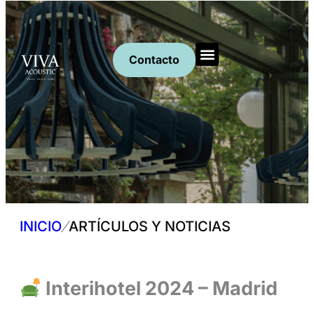
Contacto
Productos Acústicos
Solicita presupuesto
Artículos y Noticias
/
INICIO
ARTÍCULOS Y NOTICIAS
Interihotel 2024 – Madrid