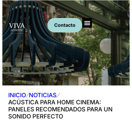
Contacto
Productos Acústicos
Solicita presupuesto
Artículos y Noticias
/
/
INICIO
NOTICIAS
ACÚSTICA PARA HOME CINEMA:
PANELES RECOMENDADOS PARA UN
SONIDO PERFECTO